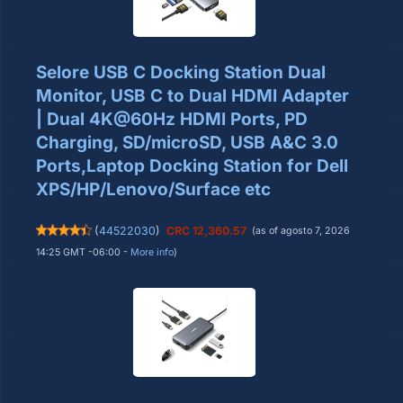
Selore USB C Docking Station Dual
Monitor, USB C to Dual HDMI Adapter
| Dual 4K@60Hz HDMI Ports, PD
Charging, SD/microSD, USB A&C 3.0
Ports,Laptop Docking Station for Dell
XPS/HP/Lenovo/Surface etc
(
44522030
)
CRC 12,360.57
(as of agosto 7, 2026
14:25 GMT -06:00 -
More info
)