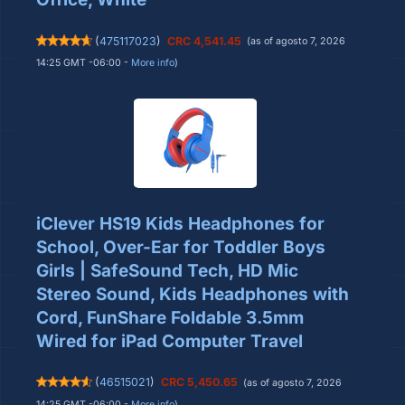
(
475117023
)
CRC 4,541.45
(as of agosto 7, 2026
14:25 GMT -06:00 -
More info
)
iClever HS19 Kids Headphones for
School, Over-Ear for Toddler Boys
Girls | SafeSound Tech, HD Mic
Stereo Sound, Kids Headphones with
Cord, FunShare Foldable 3.5mm
Wired for iPad Computer Travel
(
46515021
)
CRC 5,450.65
(as of agosto 7, 2026
14:25 GMT -06:00 -
More info
)