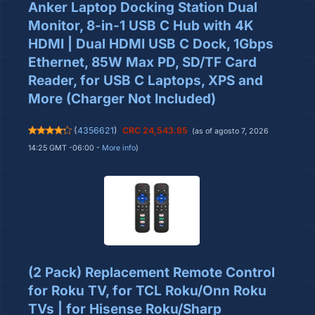
Anker Laptop Docking Station Dual
Monitor, 8-in-1 USB C Hub with 4K
HDMI | Dual HDMI USB C Dock, 1Gbps
Ethernet, 85W Max PD, SD/TF Card
Reader, for USB C Laptops, XPS and
More (Charger Not Included)
(
4356621
)
CRC 24,543.85
(as of agosto 7, 2026
14:25 GMT -06:00 -
More info
)
(2 Pack) Replacement Remote Control
for Roku TV, for TCL Roku/Onn Roku
TVs | for Hisense Roku/Sharp