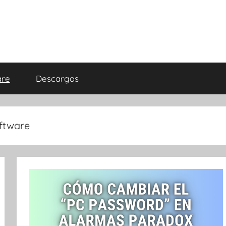
are
Descargas
ftware