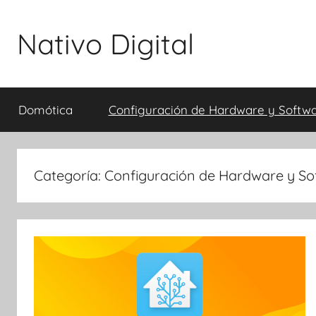
Skip
to
Nativo Digital
content
Domótica
Configuración de Hardware y Softw
Categoría:
Configuración de Hardware y So