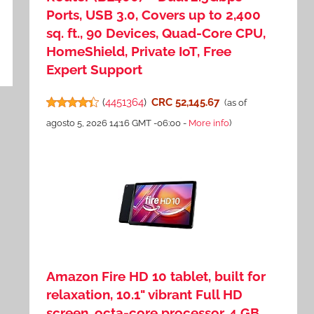
Ports, USB 3.0, Covers up to 2,400
sq. ft., 90 Devices, Quad-Core CPU,
HomeShield, Private IoT, Free
Expert Support
(
4451364
)
CRC 52,145.67
(as of
agosto 5, 2026 14:16 GMT -06:00 -
More info
)
Amazon Fire HD 10 tablet, built for
relaxation, 10.1" vibrant Full HD
screen, octa-core processor, 4 GB