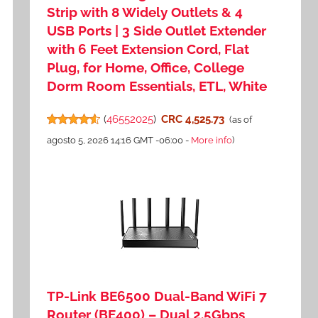
Strip with 8 Widely Outlets & 4
USB Ports | 3 Side Outlet Extender
with 6 Feet Extension Cord, Flat
Plug, for Home, Office, College
Dorm Room Essentials, ETL, White
(
46552025
)
CRC 4,525.73
(as of
agosto 5, 2026 14:16 GMT -06:00 -
More info
)
TP-Link BE6500 Dual-Band WiFi 7
Router (BE400) – Dual 2.5Gbps