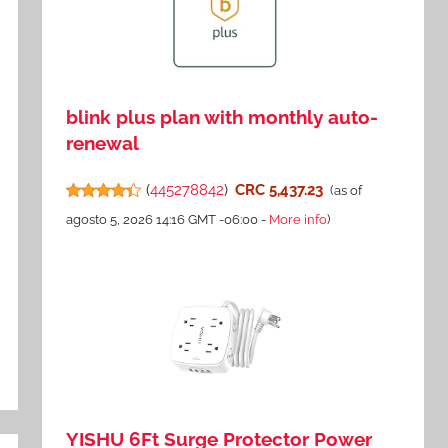
blink plus plan with monthly auto-
renewal
(
445278842
)
CRC 5,437.23
(as of
agosto 5, 2026 14:16 GMT -06:00 -
More info
)
YISHU 6Ft Surge Protector Power