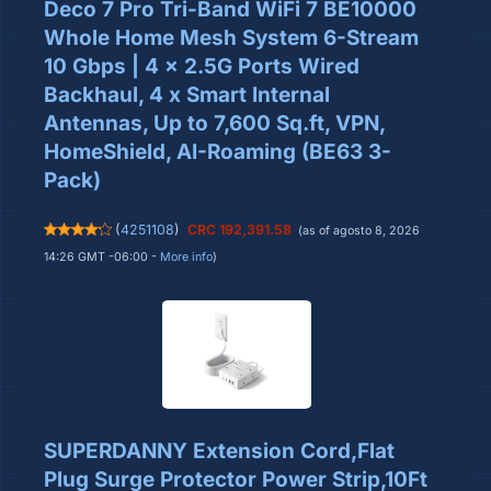
Deco 7 Pro Tri-Band WiFi 7 BE10000
Whole Home Mesh System 6-Stream
10 Gbps | 4 x 2.5G Ports Wired
Backhaul, 4 x Smart Internal
Antennas, Up to 7,600 Sq.ft, VPN,
HomeShield, AI-Roaming (BE63 3-
Pack)
(
4251108
)
CRC 192,391.58
(as of agosto 8, 2026
14:26 GMT -06:00 -
More info
)
SUPERDANNY Extension Cord,Flat
Plug Surge Protector Power Strip,10Ft