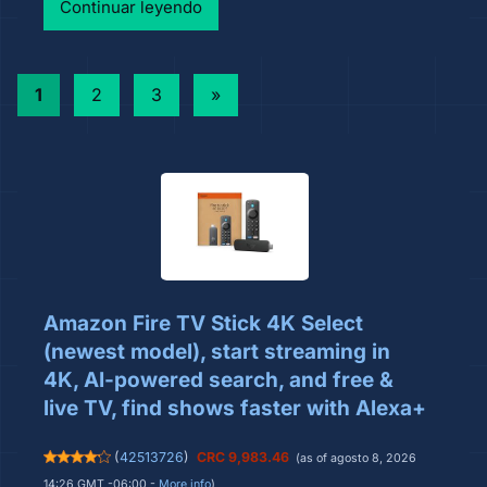
Continuar leyendo
Paginación
Next
1
2
3
»
Posts
de
entradas
Amazon Fire TV Stick 4K Select
(newest model), start streaming in
4K, AI-powered search, and free &
live TV, find shows faster with Alexa+
(
42513726
)
CRC 9,983.46
(as of agosto 8, 2026
14:26 GMT -06:00 -
More info
)