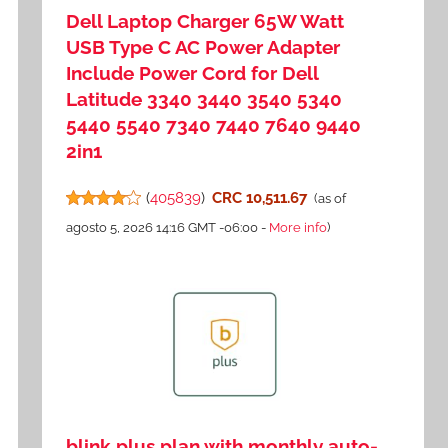
Dell Laptop Charger 65W Watt
USB Type C AC Power Adapter
Include Power Cord for Dell
Latitude 3340 3440 3540 5340
5440 5540 7340 7440 7640 9440
2in1
(
405839
)
CRC 10,511.67
(as of
agosto 5, 2026 14:16 GMT -06:00 -
More info
)
blink plus plan with monthly auto-