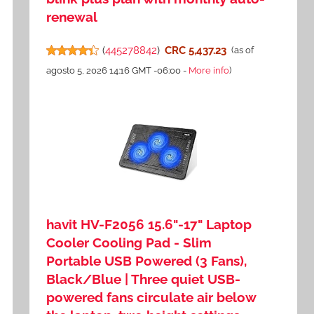
renewal
(
445278842
)
CRC 5,437.23
(as of
agosto 5, 2026 14:16 GMT -06:00 -
More info
)
havit HV-F2056 15.6"-17" Laptop
Cooler Cooling Pad - Slim
Portable USB Powered (3 Fans),
Black/Blue | Three quiet USB-
powered fans circulate air below